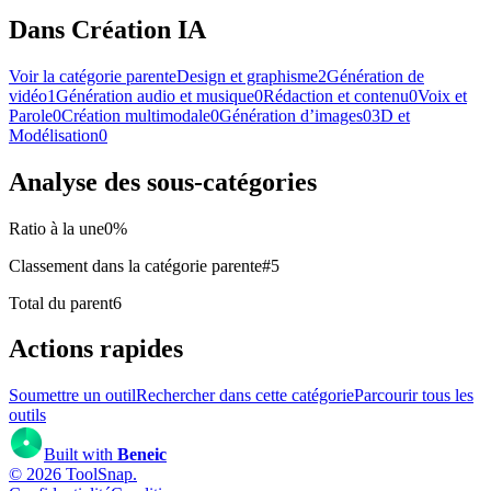
Dans Création IA
Voir la catégorie parente
Design et graphisme
2
Génération de
vidéo
1
Génération audio et musique
0
Rédaction et contenu
0
Voix et
Parole
0
Création multimodale
0
Génération d’images
0
3D et
Modélisation
0
Analyse des sous-catégories
Ratio à la une
0
%
Classement dans la catégorie parente
#
5
Total du parent
6
Actions rapides
Soumettre un outil
Rechercher dans cette catégorie
Parcourir tous les
outils
Built with
Beneic
©
2026
ToolSnap
.