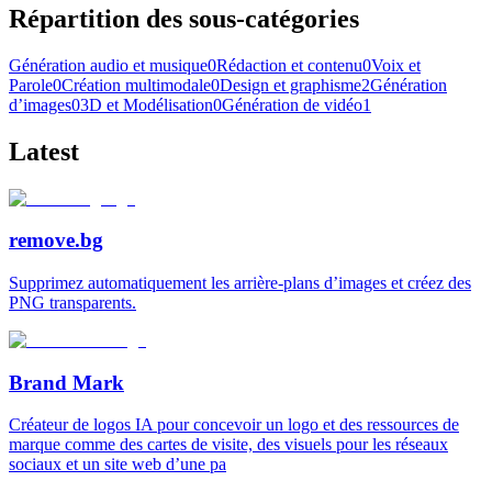
Répartition des sous-catégories
Génération audio et musique
0
Rédaction et contenu
0
Voix et
Parole
0
Création multimodale
0
Design et graphisme
2
Génération
d’images
0
3D et Modélisation
0
Génération de vidéo
1
Latest
remove.bg
Supprimez automatiquement les arrière-plans d’images et créez des
PNG transparents.
Brand Mark
Créateur de logos IA pour concevoir un logo et des ressources de
marque comme des cartes de visite, des visuels pour les réseaux
sociaux et un site web d’une pa