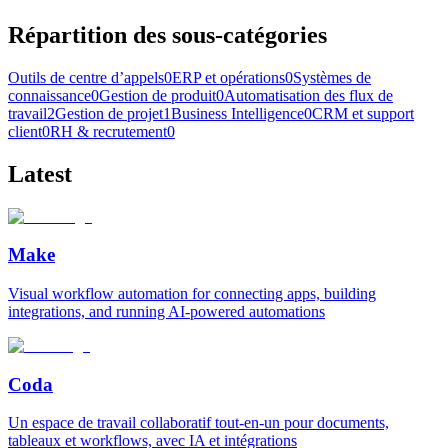
Répartition des sous-catégories
Outils de centre d’appels
0
ERP et opérations
0
Systèmes de
connaissance
0
Gestion de produit
0
Automatisation des flux de
travail
2
Gestion de projet
1
Business Intelligence
0
CRM et support
client
0
RH & recrutement
0
Latest
Make
Visual workflow automation for connecting apps, building
integrations, and running AI-powered automations
Coda
Un espace de travail collaboratif tout-en-un pour documents,
tableaux et workflows, avec IA et intégrations