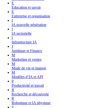
E
Education et savoir
E
Entreprise et organisation
I
IA nouvelle génération
I
IA sectorielle
I
Infrastructure IA
J
Juridique et Finance
M
Marketing et ventes
M
Mode de vie et maison
M
Modèles d’IA et API
P
Productivité et travail
R
Recherche et découverte
R
Robotique et IA physique
S