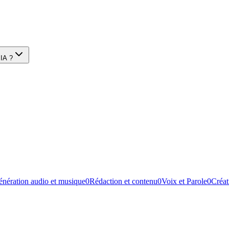
 IA ?
nération audio et musique
0
Rédaction et contenu
0
Voix et Parole
0
Créat