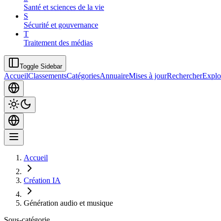
Santé et sciences de la vie
S
Sécurité et gouvernance
T
Traitement des médias
Toggle Sidebar
Accueil
Classements
Catégories
Annuaire
Mises à jour
Rechercher
Explo
Accueil
Création IA
Génération audio et musique
Sous-catégorie