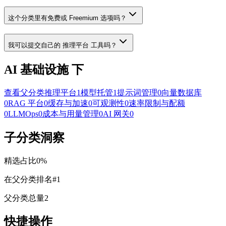
这个分类里有免费或 Freemium 选项吗？
我可以提交自己的 推理平台 工具吗？
AI 基础设施 下
查看父分类
推理平台
1
模型托管
1
提示词管理
0
向量数据库
0
RAG 平台
0
缓存与加速
0
可观测性
0
速率限制与配额
0
LLMOps
0
成本与用量管理
0
AI 网关
0
子分类洞察
精选占比
0
%
在父分类排名
#
1
父分类总量
2
快捷操作