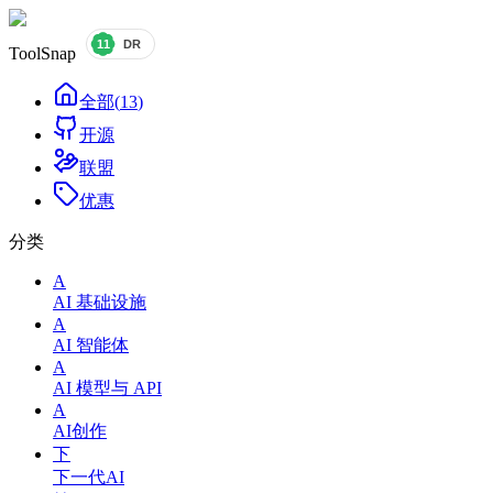
ToolSnap
全部
(
13
)
开源
联盟
优惠
分类
A
AI 基础设施
A
AI 智能体
A
AI 模型与 API
A
AI创作
下
下一代AI