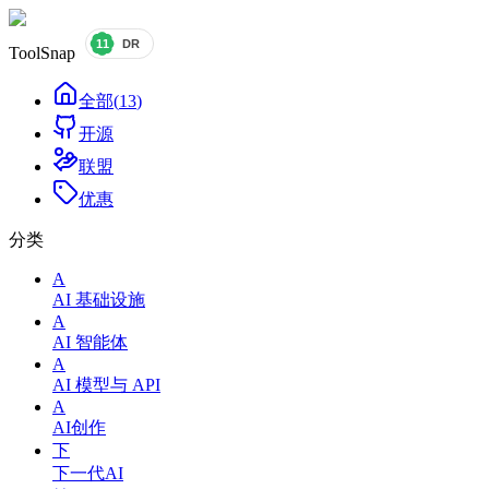
ToolSnap
全部
(
13
)
开源
联盟
优惠
分类
A
AI 基础设施
A
AI 智能体
A
AI 模型与 API
A
AI创作
下
下一代AI