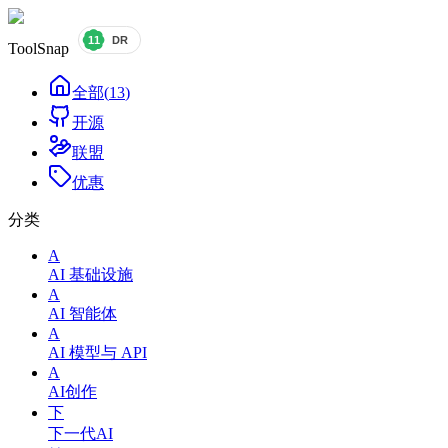
ToolSnap
全部
(
13
)
开源
联盟
优惠
分类
A
AI 基础设施
A
AI 智能体
A
AI 模型与 API
A
AI创作
下
下一代AI