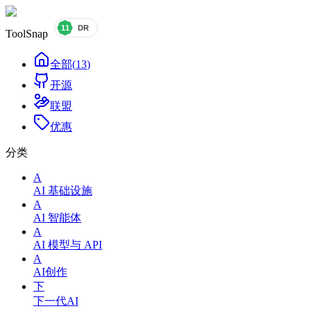
ToolSnap
全部
(
13
)
开源
联盟
优惠
分类
A
AI 基础设施
A
AI 智能体
A
AI 模型与 API
A
AI创作
下
下一代AI