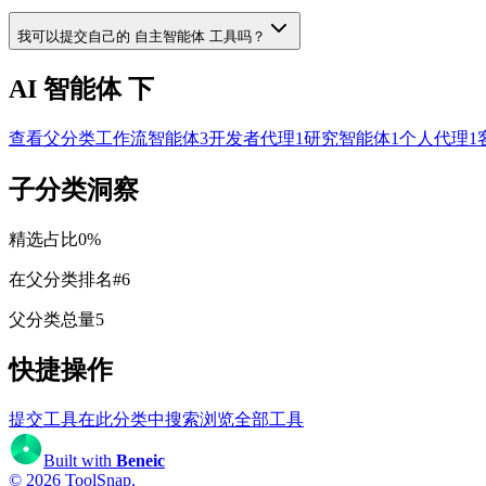
我可以提交自己的 自主智能体 工具吗？
AI 智能体 下
查看父分类
工作流智能体
3
开发者代理
1
研究智能体
1
个人代理
1
子分类洞察
精选占比
0
%
在父分类排名
#
6
父分类总量
5
快捷操作
提交工具
在此分类中搜索
浏览全部工具
Built with
Beneic
©
2026
ToolSnap
.