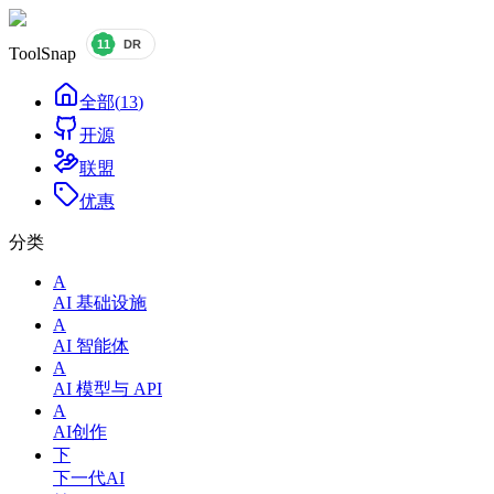
ToolSnap
全部
(
13
)
开源
联盟
优惠
分类
A
AI 基础设施
A
AI 智能体
A
AI 模型与 API
A
AI创作
下
下一代AI