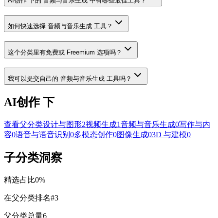
AI创作 下的 音频与音乐生成 中有哪些最佳工具？
如何快速选择 音频与音乐生成 工具？
这个分类里有免费或 Freemium 选项吗？
我可以提交自己的 音频与音乐生成 工具吗？
AI创作 下
查看父分类
设计与图形
2
视频生成
1
音频与音乐生成
0
写作与内
容
0
语音与语音识别
0
多模态创作
0
图像生成
0
3D 与建模
0
子分类洞察
精选占比
0
%
在父分类排名
#
3
父分类总量
6