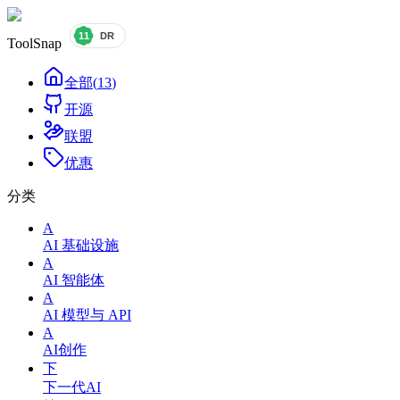
ToolSnap
全部
(
13
)
开源
联盟
优惠
分类
A
AI 基础设施
A
AI 智能体
A
AI 模型与 API
A
AI创作
下
下一代AI