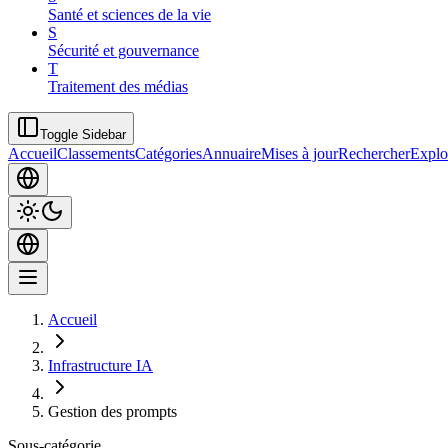
Santé et sciences de la vie
S
Sécurité et gouvernance
T
Traitement des médias
Toggle Sidebar
Accueil
Classements
Catégories
Annuaire
Mises à jour
Rechercher
Explo
Accueil
Infrastructure IA
Gestion des prompts
Sous-catégorie