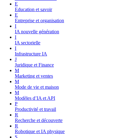
E
Education et savoir
E
Entreprise et organisation
I
IA nouvelle génération
I
IA sectorielle
I
Infrastructure IA
J
Juridique et Finance
M
Marketing et ventes
M
Mode de vie et maison
M
Modèles d’IA et API
P
Productivité et travail
R
Recherche et découverte
R
Robotique et IA physique
S