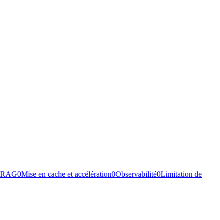
s RAG
0
Mise en cache et accélération
0
Observabilité
0
Limitation de