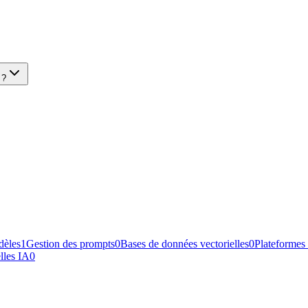
 ?
dèles
1
Gestion des prompts
0
Bases de données vectorielles
0
Plateforme
lles IA
0