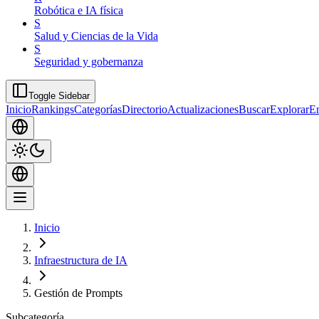
Robótica e IA física
S
Salud y Ciencias de la Vida
S
Seguridad y gobernanza
Toggle Sidebar
Inicio
Rankings
Categorías
Directorio
Actualizaciones
Buscar
Explorar
En
Inicio
Infraestructura de IA
Gestión de Prompts
Subcategoría