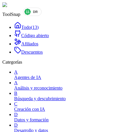
ToolSnap
Todo
(
13
)
Código abierto
Afiliados
Descuentos
Categorías
A
Agentes de IA
A
Análisis y reconocimiento
B
Búsqueda y descubrimiento
C
Creación con IA
D
Datos y formación
D
Desarrollo y datos