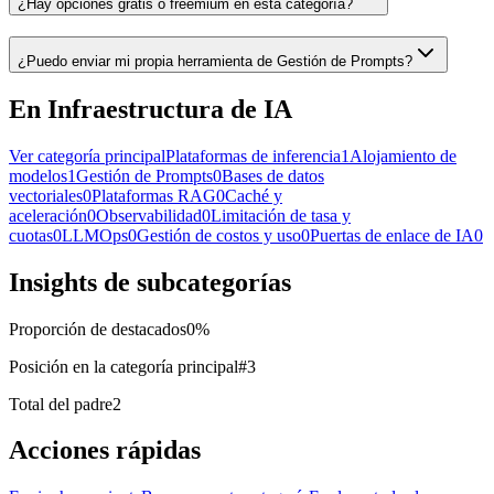
¿Hay opciones gratis o freemium en esta categoría?
¿Puedo enviar mi propia herramienta de Gestión de Prompts?
En Infraestructura de IA
Ver categoría principal
Plataformas de inferencia
1
Alojamiento de
modelos
1
Gestión de Prompts
0
Bases de datos
vectoriales
0
Plataformas RAG
0
Caché y
aceleración
0
Observabilidad
0
Limitación de tasa y
cuotas
0
LLMOps
0
Gestión de costos y uso
0
Puertas de enlace de IA
0
Insights de subcategorías
Proporción de destacados
0
%
Posición en la categoría principal
#
3
Total del padre
2
Acciones rápidas