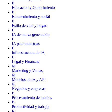
E
Educacion y Conocimiento
E
Entretenimiento y social
E
Estilo de vida y hogar
I
IA de nueva generación
I
IA para industrias
I
Infraestructura de IA
L
Legal y Finanzas
M
Marketing y Ventas
M
Modelos de IA y API
N
Negocios y empresas
P
Procesamiento de medios
P
Productividad y trabajo
R