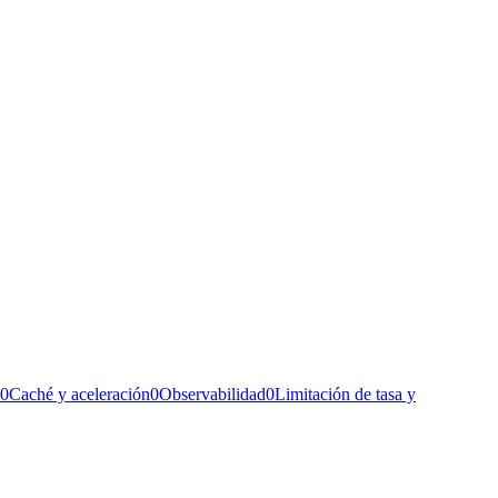
0
Caché y aceleración
0
Observabilidad
0
Limitación de tasa y