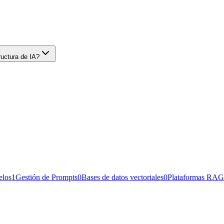
ructura de IA?
elos
1
Gestión de Prompts
0
Bases de datos vectoriales
0
Plataformas RAG