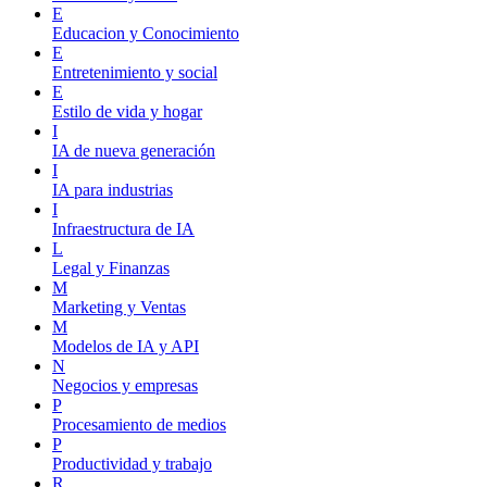
E
Educacion y Conocimiento
E
Entretenimiento y social
E
Estilo de vida y hogar
I
IA de nueva generación
I
IA para industrias
I
Infraestructura de IA
L
Legal y Finanzas
M
Marketing y Ventas
M
Modelos de IA y API
N
Negocios y empresas
P
Procesamiento de medios
P
Productividad y trabajo
R