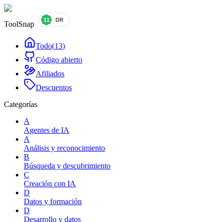
ToolSnap
Todo
(
13
)
Código abierto
Afiliados
Descuentos
Categorías
A
Agentes de IA
A
Análisis y reconocimiento
B
Búsqueda y descubrimiento
C
Creación con IA
D
Datos y formación
D
Desarrollo y datos