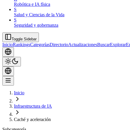
Robótica e IA física
S
Salud y Ciencias de la Vida
S
Seguridad y gobernanza
Toggle Sidebar
Inicio
Rankings
Categorías
Directorio
Actualizaciones
Buscar
Explorar
En
Inicio
Infraestructura de IA
Caché y aceleración
Subcategoría