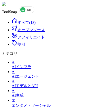
ToolSnap
すべて
(
13
)
オープンソース
アフィリエイト
割引
カテゴリ
A
AIインフラ
A
AIエージェント
A
AIモデルとAPI
A
AI生成
エ
エンタメ・ソーシャル