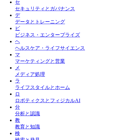
セ
セキュリティとガバナンス
デ
データとトレーニング
ビ
ビジネス・エンタープライズ
ヘ
ヘルスケア・ライフサイエンス
マ
マーケティングと営業
メ
メディア処理
ラ
ライフスタイルとホーム
ロ
ロボティクスとフィジカルAI
分
分析と認識
教
教育と知識
検
検索と発見