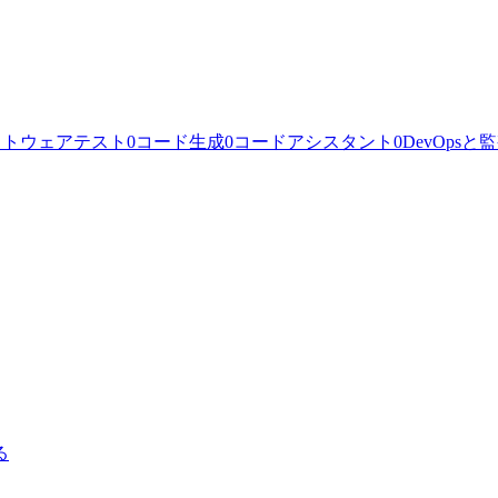
フトウェアテスト
0
コード生成
0
コードアシスタント
0
DevOpsと
る