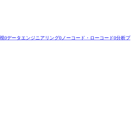
監視
0
データエンジニアリング
0
ノーコード・ローコード
0
分析プ