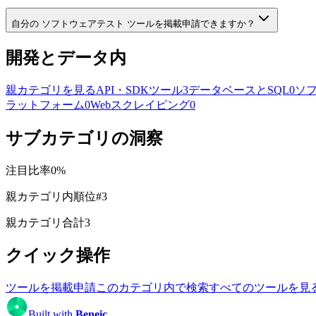
自分の ソフトウェアテスト ツールを掲載申請できますか？
開発とデータ内
親カテゴリを見る
API・SDKツール
3
データベースとSQL
0
ソ
ラットフォーム
0
Webスクレイピング
0
サブカテゴリの洞察
注目比率
0
%
親カテゴリ内順位
#
3
親カテゴリ合計
3
クイック操作
ツールを掲載申請
このカテゴリ内で検索
すべてのツールを見
Built with
Beneic