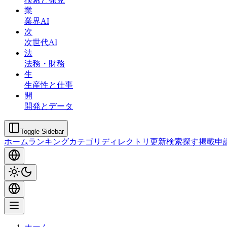
業
業界AI
次
次世代AI
法
法務・財務
生
生産性と仕事
開
開発とデータ
Toggle Sidebar
ホーム
ランキング
カテゴリ
ディレクトリ
更新
検索
探す
掲載申