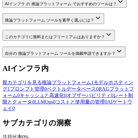
AIインフラ の 推論プラットフォーム でおすすめのツールは？
推論プラットフォーム ツールを素早く選ぶには？
このカテゴリに無料またはフリーミアムはありますか？
自分の 推論プラットフォーム ツールを掲載申請できますか？
AIインフラ内
親カテゴリを見る
推論プラットフォーム
1
モデルホスティン
グ
1
プロンプト管理
0
ベクトルデータベース
0
RAGプラットフ
ォーム
0
キャッシュと高速化
0
オブザーバビリティ
0
レート制
限とクォータ
0
LLMOps
0
コストと使用量の管理
0
AIゲートウ
ェイ
0
サブカテゴリの洞察
注目比率
0
%