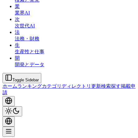
業
業界AI
次
次世代AI
法
法務・財務
生
生産性と仕事
開
開発とデータ
Toggle Sidebar
ホーム
ランキング
カテゴリ
ディレクトリ
更新
検索
探す
掲載申
請