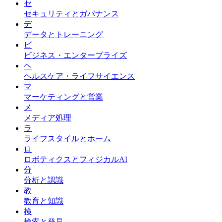
セ
セキュリティとガバナンス
デ
データとトレーニング
ビ
ビジネス・エンタープライズ
ヘ
ヘルスケア・ライフサイエンス
マ
マーケティングと営業
メ
メディア処理
ラ
ライフスタイルとホーム
ロ
ロボティクスとフィジカルAI
分
分析と認識
教
教育と知識
検
検索と発見