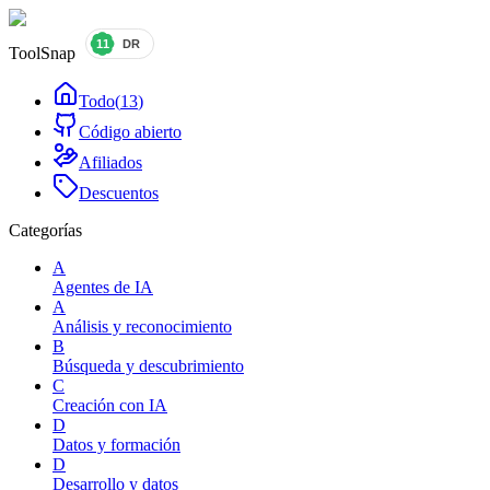
ToolSnap
Todo
(
13
)
Código abierto
Afiliados
Descuentos
Categorías
A
Agentes de IA
A
Análisis y reconocimiento
B
Búsqueda y descubrimiento
C
Creación con IA
D
Datos y formación
D
Desarrollo y datos