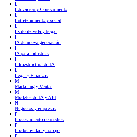
E
Educacion y Conocimiento
E
Entretenimiento y social
E
Estilo de vida y hogar
I
IA de nueva generación
I
IA para industrias
I
Infraestructura de IA
L
Legal y Finanzas
M
Marketing y Ventas
M
Modelos de IA y API
N
Negocios y empresas
P
Procesamiento de medios
P
Productividad y trabajo
R