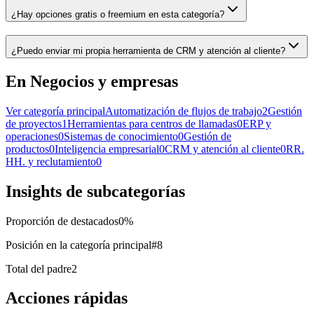
¿Hay opciones gratis o freemium en esta categoría?
¿Puedo enviar mi propia herramienta de CRM y atención al cliente?
En Negocios y empresas
Ver categoría principal
Automatización de flujos de trabajo
2
Gestión
de proyectos
1
Herramientas para centros de llamadas
0
ERP y
operaciones
0
Sistemas de conocimiento
0
Gestión de
productos
0
Inteligencia empresarial
0
CRM y atención al cliente
0
RR.
HH. y reclutamiento
0
Insights de subcategorías
Proporción de destacados
0
%
Posición en la categoría principal
#
8
Total del padre
2
Acciones rápidas