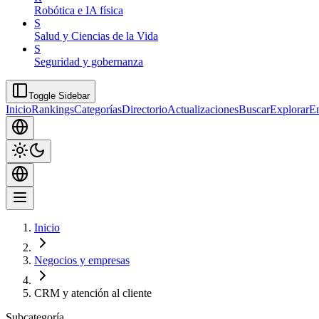
Robótica e IA física
S
Salud y Ciencias de la Vida
S
Seguridad y gobernanza
Toggle Sidebar
Inicio
Rankings
Categorías
Directorio
Actualizaciones
Buscar
Explorar
En
Inicio
Negocios y empresas
CRM y atención al cliente
Subcategoría