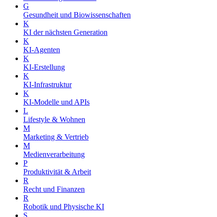
G
Gesundheit und Biowissenschaften
K
KI der nächsten Generation
K
KI-Agenten
K
KI-Erstellung
K
KI-Infrastruktur
K
KI-Modelle und APIs
L
Lifestyle & Wohnen
M
Marketing & Vertrieb
M
Medienverarbeitung
P
Produktivität & Arbeit
R
Recht und Finanzen
R
Robotik und Physische KI
S