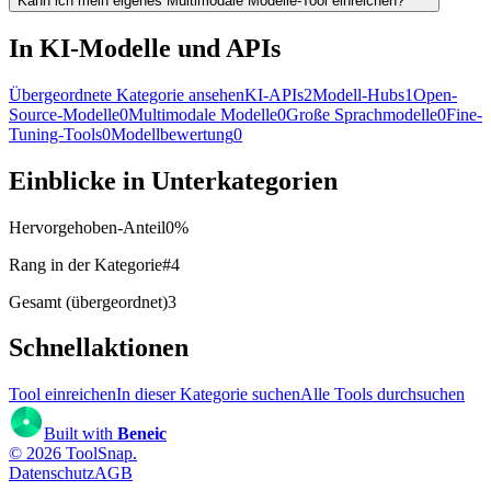
Kann ich mein eigenes Multimodale Modelle-Tool einreichen?
In KI-Modelle und APIs
Übergeordnete Kategorie ansehen
KI-APIs
2
Modell-Hubs
1
Open-
Source-Modelle
0
Multimodale Modelle
0
Große Sprachmodelle
0
Fine-
Tuning-Tools
0
Modellbewertung
0
Einblicke in Unterkategorien
Hervorgehoben-Anteil
0
%
Rang in der Kategorie
#
4
Gesamt (übergeordnet)
3
Schnellaktionen
Tool einreichen
In dieser Kategorie suchen
Alle Tools durchsuchen
Built with
Beneic
©
2026
ToolSnap
.
Datenschutz
AGB