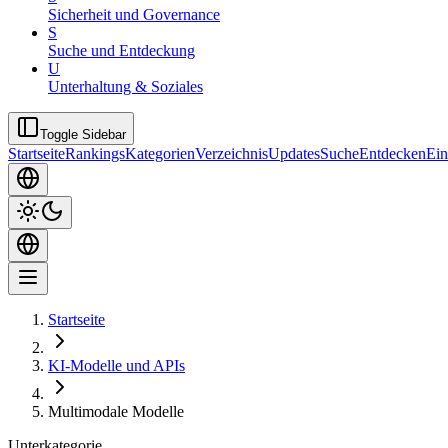
Sicherheit und Governance
S
Suche und Entdeckung
U
Unterhaltung & Soziales
Toggle Sidebar
Startseite
Rankings
Kategorien
Verzeichnis
Updates
Suche
Entdecken
Ein
Startseite
KI-Modelle und APIs
Multimodale Modelle
Unterkategorie