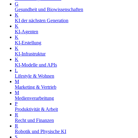
G
Gesundheit und Biowissenschaften
K
KI der nächsten Generation
K
KI-Agenten
K
KI-Erstellung
K
KI-Infrastruktur
K
KI-Modelle und APIs
L
Lifestyle & Wohnen
M
Marketing & Vertrieb
M
Medienverarbeitung
P
Produktivität & Arbeit
R
Recht und Finanzen
R
Robotik und Physische KI
S