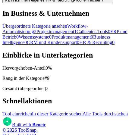
Kann ich mein eigenes HR & Recruiting-Tool einreichen?
In Business & Unternehmen
Übergeordnete Kategorie ansehen
Workflow-
Automatisierung
2
Projektmanagement
1
Callcenter-Tools
0
ERP und
Betrieb
0
Wissenssysteme
0
Produktmanagement
0
Business
Intelligence
0
CRM und Kundensupport
0
HR & Recruiting
0
Einblicke in Unterkategorien
Hervorgehoben-Anteil
0
%
Rang in der Kategorie
#
9
Gesamt (übergeordnet)
2
Schnellaktionen
Tool einreichen
In dieser Kategorie suchen
Alle Tools durchsuchen
Built with
Beneic
©
2026
ToolSnap
.