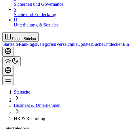
Sicherheit und Governance
S
Suche und Entdeckung
U
Unterhaltung & Soziales
Toggle Sidebar
Startseite
Rankings
Kategorien
Verzeichnis
Updates
Suche
Entdecken
Ein
Startseite
Business & Unternehmen
HR & Recruiting
Unterkategorie