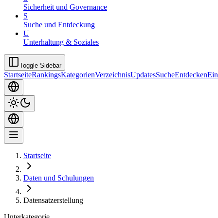
Sicherheit und Governance
S
Suche und Entdeckung
U
Unterhaltung & Soziales
Toggle Sidebar
Startseite
Rankings
Kategorien
Verzeichnis
Updates
Suche
Entdecken
Ein
Startseite
Daten und Schulungen
Datensatzerstellung
Unterkategorie