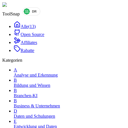
ToolSnap
Alle
(
13
)
Open Source
Affiliates
Rabatte
Kategorien
A
Analyse und Erkennung
B
Bildung und Wissen
B
Branchen-KI
B
Business & Unternehmen
D
Daten und Schulungen
E
Entwicklung und Daten