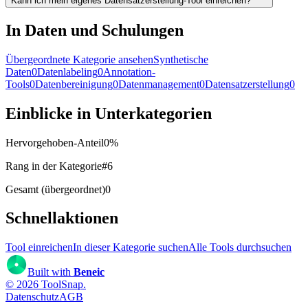
Kann ich mein eigenes Datensatzerstellung-Tool einreichen?
In Daten und Schulungen
Übergeordnete Kategorie ansehen
Synthetische
Daten
0
Datenlabeling
0
Annotation-
Tools
0
Datenbereinigung
0
Datenmanagement
0
Datensatzerstellung
0
Einblicke in Unterkategorien
Hervorgehoben-Anteil
0
%
Rang in der Kategorie
#
6
Gesamt (übergeordnet)
0
Schnellaktionen
Tool einreichen
In dieser Kategorie suchen
Alle Tools durchsuchen
Built with
Beneic
©
2026
ToolSnap
.
Datenschutz
AGB