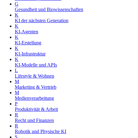
G
Gesundheit und Biowissenschaften
K
KI der nächsten Generation
K
KI-Agenten
K
KI-Erstellung
K
KI-Infrastruktur
K
KI-Modelle und APIs
L
Lifestyle & Wohnen
M
Marketing & Vertrieb
M
Medienverarbeitung
P
Produktivität & Arbeit
R
Recht und Finanzen
R
Robotik und Physische KI
S