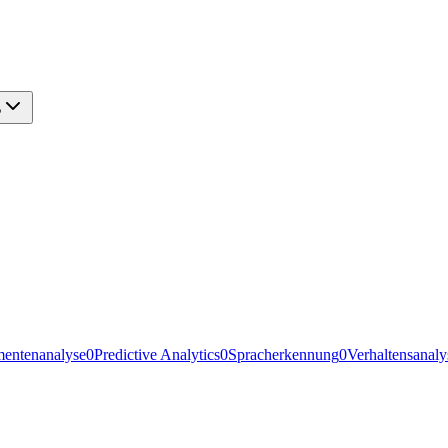
?
entenanalyse
0
Predictive Analytics
0
Spracherkennung
0
Verhaltensanaly