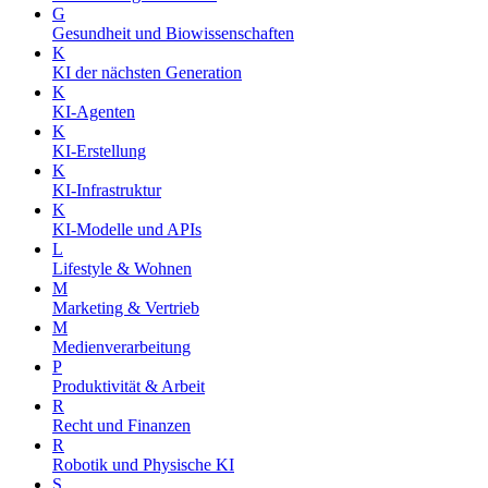
G
Gesundheit und Biowissenschaften
K
KI der nächsten Generation
K
KI-Agenten
K
KI-Erstellung
K
KI-Infrastruktur
K
KI-Modelle und APIs
L
Lifestyle & Wohnen
M
Marketing & Vertrieb
M
Medienverarbeitung
P
Produktivität & Arbeit
R
Recht und Finanzen
R
Robotik und Physische KI
S